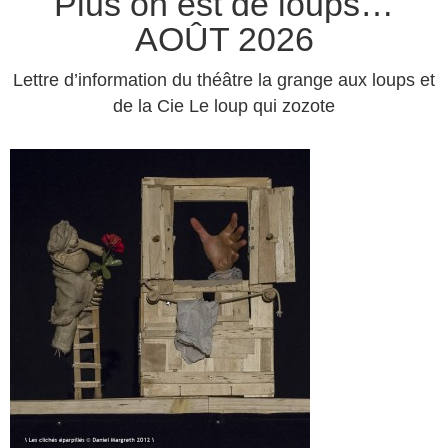
Plus on est de loups…
FORMATION ET L'ACCUEIL
AOÛT 2026
D'ARTISTES.
Lettre d’information du théâtre la grange aux loups et
de la Cie Le loup qui zozote